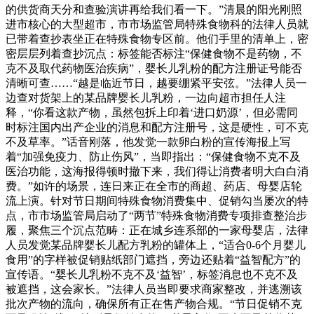
的供货商天分和查验演讲再给我们看一下。”清晨的阳光刚照
进市核心的大型超市，市市场监管局特殊食物科的法律人员就
已带着查抄表坐正在特殊食物专区前。他们手里的清单上，密
密层层列着查抄沉点：标签能否标注“保健食物不是药物，不
克不及取代药物医治疾病”，婴长儿乳粉的配方注册证号能否
清晰可查……“越是临近节日，越要绷紧平安弦。”法律人员一
边查对货架上的某品牌婴长儿乳粉，一边向超市担任人注
释，“你看这款产物，虽然包拆上印着‘进口奶源’，但必需同
时标注国内出产企业的消息和配方注册号，这是硬性，可不克
不及草率。”话音刚落，他发觉一款卵白粉的宣传海报上写
着“加强免疫力、防止伤风”，当即指出：“保健食物不克不及
医治功能，这海报得顿时撤下来，我们得让消费者明大白白消
费。”如许的场景，连日来正在全市的商超、药店、母婴店轮
流上演。针对节日期间特殊食物消费集中、促销勾当屡次的特
点，市市场监管局启动了“两节”特殊食物消费专项排查整治步
履，聚焦三个沉点范畴：正在城乡连系部的一家母婴店，法律
人员发觉某品牌婴长儿配方乳粉的罐体上，“适合0-6个月婴儿
食用”的字样被促销贴纸部门遮挡，旁边还贴着“益智配方”的
宣传语。“婴长儿乳粉不克不及‘益智’，标签消息也不克不及
被遮挡，这会家长。”法律人员当即要求商家整改，并逃溯该
批次产物的流向，确保所有正在售产物合规。“节日促销不克