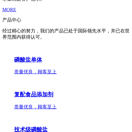
MORE
产品中心
经过精心的努力，我们的产品已处于国际领先水平，并已在世
界范围内获得认可。
磷酸盐单体
质量优良，顾客至上
复配食品添加剂
质量优良，顾客至上
技术级磷酸盐