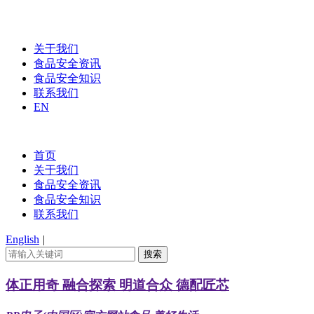
关于我们
食品安全资讯
食品安全知识
联系我们
EN
首页
关于我们
食品安全资讯
食品安全知识
联系我们
English
|
体正用奇 融合探索 明道合众 德配匠芯