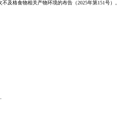
次不及格食物相关产物环境的布告（2025年第151号）。
·