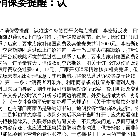
 消保委提醒：认
” 消保委提醒：认准这个标签更平安焦点提醒：李密斯反映，
斯随即通过线上门诊征询，打针破感冒疫苗。此后，因伤口呈现
了店家，要求店家补偿医药费及其他丧失共计2000元。李密
。李密斯随即通过线上门诊征询，并于当日前去病院就诊，打针
平台反映此环境并通过线上联系了店家，要求店家补偿医药费及
勾当，订单量较大，但仅收到李密斯这一例关于订书钉划伤的反
疗费取交通费256。17元。店家开初暗示情愿核实相关凭证，
立场未表示出处理诚意，李密斯暗示将依法通过诉讼等路子继续
》第十一条：“消费者因采办、利用商品或者接管办事遭到人身
封口东西而导致，则李密斯可根据病院诊疗记实、费用明细及交
正在义务认按时该当分析考虑两边的程度。外卖包拆做为线上办
）》《一次性食物平安封签办理手艺规范》《关于本市餐饮外卖
，也有部门商家仍是采纳订书钉、通明胶等“简略单纯包拆”。通
。二是拆包前先察看，收到外卖后不急于当即打开，应先察看包
纳拒接德律风、失联等体例逃避义务，不只无决问题，反而可能
扬内容存疑，也应通过正轨渠道取消费者沟通，供给辩驳，而非
体验到运营者的专业和存心。十点播报 1-11月白酒产量下降11