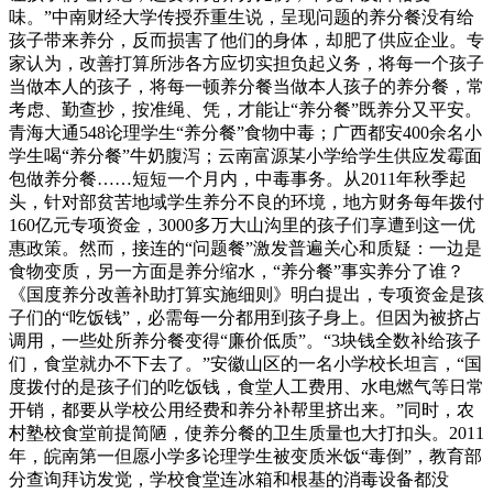
味。”中南财经大学传授乔重生说，呈现问题的养分餐没有给
孩子带来养分，反而损害了他们的身体，却肥了供应企业。专
家认为，改善打算所涉各方应切实担负起义务，将每一个孩子
当做本人的孩子，将每一顿养分餐当做本人孩子的养分餐，常
考虑、勤查抄，按准绳、凭，才能让“养分餐”既养分又平安。
青海大通548论理学生“养分餐”食物中毒；广西都安400余名小
学生喝“养分餐”牛奶腹泻；云南富源某小学给学生供应发霉面
包做养分餐……短短一个月内，中毒事务。从2011年秋季起
头，针对部贫苦地域学生养分不良的环境，地方财务每年拨付
160亿元专项资金，3000多万大山沟里的孩子们享遭到这一优
惠政策。然而，接连的“问题餐”激发普遍关心和质疑：一边是
食物变质，另一方面是养分缩水，“养分餐”事实养分了谁？
《国度养分改善补助打算实施细则》明白提出，专项资金是孩
子们的“吃饭钱”，必需每一分都用到孩子身上。但因为被挤占
调用，一些处所养分餐变得“廉价低质”。“3块钱全数补给孩子
们，食堂就办不下去了。”安徽山区的一名小学校长坦言，“国
度拨付的是孩子们的吃饭钱，食堂人工费用、水电燃气等日常
开销，都要从学校公用经费和养分补帮里挤出来。”同时，农
村塾校食堂前提简陋，使养分餐的卫生质量也大打扣头。2011
年，皖南第一但愿小学多论理学生被变质米饭“毒倒”，教育部
分查询拜访发觉，学校食堂连冰箱和根基的消毒设备都没