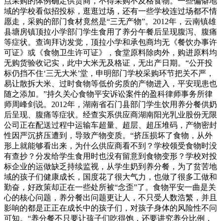
点采购的体例确定供货商，不得采购不及格食物。一些偏僻地
域的学校看似招投标，逛逛过场，还有一些学校连过场都不情
愿走，采购的部门食材竟然是“三无产物”。2012年，云南镇雄
县塘房镇顶拉小学部门学生食用了养分午餐后呈现腹泻、腹痛
等症状。查询拜访发觉，顶拉小学和承包商均无《餐饮办事许
可证》或《食物卫生许可证》，食堂原料除肉外，购进原料均
无购货验收记实，此中大米无及格证，无出产日期。“公开投
标仍挡不住‘三无大米’堂，申明部门学校采购环节把关不严，
易让散拆大米、过时食物等低价劣质的产物进入，平安现患也
随之添加。”持久关心食物平安诉讼案件的盈科律师事务所律
师周峰剑说。2012年，湖南省石门县部门学生饮用养分餐供奶
后呈现、腹痛等症状。经查实系供应商湖南阳光乳业股份无限
公司正在配送过程中运输车超量、超层、超压堆码，产物密封
性因严沉挤压遭到，导致产物变质。“挤压损坏了食物，从外
形上就能够看出来，为什么供应商看不到？学校领受食物时没
有查抄？分发给学生食用时也没有留意到食物变形？学校对投
标企业的运做缺乏持续监视，从学生奶到养分餐，为了贫苦地
域的孩子们健康成长，国度花了很大气力，也做了很多工做和
勤奋，好政策却正在一些处所被“念歪”了。食物平安一曲是关
心的核心问题，养分餐出问题更让人，不只受人数浩繁，并且
影响的都是正正在成长中的孩子们，对孩子身体的风险性不问
可知。“养分餐不只要让孩子们吃得饱，还要讲究养分比例，