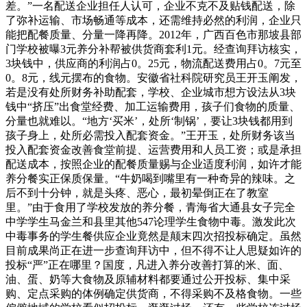
差。”一名配送企业担任人认可，企业不克不及贴钱配送，除
了弥补运输、市场畅通等成本，还需维持必然的利润，企业只
能把配餐质量、分量一降再降。2012年，广西百色市那坡县部
门学校被曝3元养分补帮被供货商套利1元。经查询拜访核实，
3块钱中，供应商的利润占0。25元，物流配送费用占0。7元至
0。8元，线元摆布的食物。安徽省社科院研究员王开玉阐发，
若是没有处所财务补助配套，学校、企业城市想方设法从3块
钱中“挤压”出食堂经费、加工运输费用，孩子们食物的质量、
分量也就难以。“地方‘买米’，处所‘制锅’，要让3块钱都用到
孩子身上，处所必需投入配套资金。”王开玉，处所财务该当
投入配套资金改善食堂前提、运营费用和人员工资；或是承担
配送成本，按照企业的配餐质量赐与企业适度利润，如许才能
养分餐实正保质保量。“牛奶喝到嘴里有一种奇异的辣味。之
后不到十分钟，就是头疼、恶心，最初晕倒正在了教室
里。”由于食用了学校发放的养分餐，青海省大通县女子完全
中学学生马金兰和县里其他547论理学生食物中毒。激发此次
中毒事务的学生餐供应企业竟然是颠末四次招投标确定。虽然
目前成果尚正在进一步查询拜访中，但不得不让人思疑如许的
投标“严”正在哪里？国度，凡进入养分改善打算的米、面、
油、蛋、奶等大食物及原辅材料都要通过公开投标、集中采
购、定点采购的体例确定供货商，不得采购不及格食物。一些