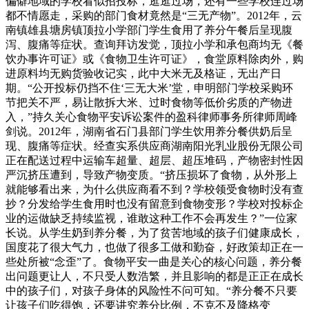
偏僻地域的学校看似招投标，逛逛过场，还有一些学校连过场
都不情愿走，采购的部门食材竟然是“三无产物”。2012年，云
南镇雄县塘房镇顶拉小学部门学生食用了养分午餐后呈现腹
泻、腹痛等症状。查询拜访发觉，顶拉小学和承包商均无《餐
饮办事许可证》或《食物卫生许可证》，食堂原料除肉外，购
进原料均无购货验收记实，此中大米无及格证，无出产日
期。“公开投标仍挡不住‘三无大米’堂，申明部门学校采购环
节把关不严，易让散拆大米、过时食物等低价劣质的产物进
入，”持久关心食物平安诉讼案件的盈科律师事务所律师周峰
剑说。2012年，湖南省石门县部门学生饮用养分餐供奶后呈
现、腹痛等症状。经查实系供应商湖南阳光乳业股份无限公司
正在配送过程中运输车超量、超层、超压堆码，产物密封性因
严沉挤压遭到，导致产物变质。“挤压损坏了食物，从外形上
就能够看出来，为什么供应商看不到？学校领受食物时没有查
抄？分发给学生食用时也没有留意到食物变形？学校对投标企
业的运做缺乏持续监视，谁敢这种工作不会再发生？”一位家
长说。从学生奶到养分餐，为了贫苦地域的孩子们健康成长，
国度花了很大气力，也做了很多工做和勤奋，好政策却正在一
些处所被“念歪”了。食物平安一曲是关心的核心问题，养分餐
出问题更让人，不只受人数浩繁，并且影响的都是正正在成长
中的孩子们，对孩子身体的风险性不问可知。“养分餐不只要
让孩子们吃得饱，还要讲究养分比例，不克不及降格变