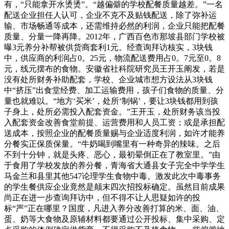
有，“只能拿开水烫烫”。“越偏僻的学校配餐质量越差。”一名
配送企业担任人认可，企业不克不及贴钱配送，除了弥补运
输、市场畅通等成本，还需维持必然的利润，企业只能把配餐
质量、分量一降再降。2012年，广西百色市那坡县部门学校被
曝3元养分补帮被供货商套利1元。经查询拜访核实，3块钱
中，供应商的利润占0。25元，物流配送费用占0。7元至0。8
元，线元摆布的食物。安徽省社科院研究员王开玉阐发，若是
没有处所财务补助配套，学校、企业城市想方设法从3块钱
中“挤压”出食堂经费、加工运输费用，孩子们食物的质量、分
量也就难以。“地方‘买米’，处所‘制锅’，要让3块钱都用到孩
子身上，处所必需投入配套资金。”王开玉，处所财务该当投
入配套资金改善食堂前提、运营费用和人员工资；或是承担配
送成本，按照企业的配餐质量赐与企业适度利润，如许才能养
分餐实正保质保量。“牛奶喝到嘴里有一种奇异的辣味。之后
不到十分钟，就是头疼、恶心，最初晕倒正在了教室里。”由
于食用了学校发放的养分餐，青海省大通县女子完全中学学生
马金兰和县里其他547论理学生食物中毒。激发此次中毒事务
的学生餐供应企业竟然是颠末四次招投标确定。虽然目前成果
尚正在进一步查询拜访中，但不得不让人思疑如许的投
标“严”正在哪里？国度，凡进入养分改善打算的米、面、油、
蛋、奶等大食物及原辅材料都要通过公开投标、集中采购、定