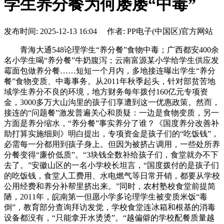
学生养分餐为何屡屡“中毒”
发布时间: 2025-12-13 16:04 作者: PP电子(中国区)官方网站
青海大通548论理学生“养分餐”食物中毒；广西都安400余
名小学生喝“养分餐”牛奶腹泻；云南富源某小学给学生供应发
霉面包做养分餐……短短一个月内，多地接连曝出学生“养分
餐”食物变质、中毒事务。从2011年秋季起头，针对部贫苦地
域学生养分不良的环境，地方财务每年拨付160亿元专项资
金，3000多万大山沟里的孩子们享遭到这一优惠政策。然而，
接连的“问题餐”激发普遍关心和质疑：一边是食物变质，另一
方面是养分缩水，“养分餐”事实养分了谁？《国度养分改善补
助打算实施细则》明白提出，专项资金是孩子们的“吃饭钱”，
必需每一分都用到孩子身上。但因为被挤占调用，一些处所养
分餐变得“廉价低质”。“3块钱全数补给孩子们，食堂就办不下
去了。”安徽山区的一名小学校长坦言，“国度拨付的是孩子们
的吃饭钱，食堂人工费用、水电燃气等日常开销，都要从学校
公用经费和养分补帮里挤出来。”同时，农村塾校食堂前提简
陋，2011年，皖南第一但愿小学多论理学生被变质米饭“毒
倒”，教育部分查询拜访发觉，学校食堂连冰箱和根基的消毒
设备都没有，“只能拿开水烫烫”。“越偏僻的学校配餐质量越