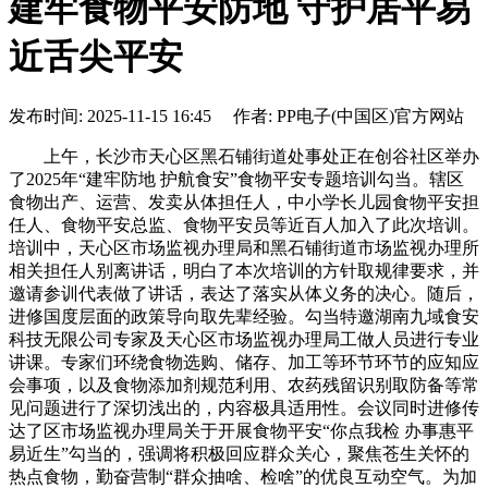
建牢食物平安防地 守护居平易
近舌尖平安
发布时间: 2025-11-15 16:45 作者: PP电子(中国区)官方网站
上午，长沙市天心区黑石铺街道处事处正在创谷社区举办
了2025年“建牢防地 护航食安”食物平安专题培训勾当。辖区
食物出产、运营、发卖从体担任人，中小学长儿园食物平安担
任人、食物平安总监、食物平安员等近百人加入了此次培训。
培训中，天心区市场监视办理局和黑石铺街道市场监视办理所
相关担任人别离讲话，明白了本次培训的方针取规律要求，并
邀请参训代表做了讲话，表达了落实从体义务的决心。随后，
进修国度层面的政策导向取先辈经验。勾当特邀湖南九域食安
科技无限公司专家及天心区市场监视办理局工做人员进行专业
讲课。专家们环绕食物选购、储存、加工等环节环节的应知应
会事项，以及食物添加剂规范利用、农药残留识别取防备等常
见问题进行了深切浅出的，内容极具适用性。会议同时进修传
达了区市场监视办理局关于开展食物平安“你点我检 办事惠平
易近生”勾当的，强调将积极回应群众关心，聚焦苍生关怀的
热点食物，勤奋营制“群众抽啥、检啥”的优良互动空气。为加