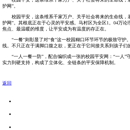
护网”。
校园平安，这条维系千家万户、关乎社会将来的生命线，若何
护网”。其根底正在于心灵的平安感。马村区为全区1。04万
焦点、最温暖的维度，让平安成为有温度的存正在。
“一餐”则彰显了对“食”这一校园糊口环节环节的极致守护
线。不只正在于满脚口腹之欲，更正在于它间接关系到孩子们
“一人一餐一防”，配合编织成一张的校园平安网：“一人”守
实力到硬支持，构成了立体化、全链条的平安保障机制。
返回
关于我们
食品安全资讯
食品安全知识