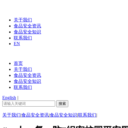
关于我们
食品安全资讯
食品安全知识
联系我们
EN
首页
关于我们
食品安全资讯
食品安全知识
联系我们
English
|
关于我们
|
食品安全资讯
|
食品安全知识
|
联系我们
|