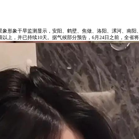
景象形象干旱监测显示，安阳、鹤壁、焦做、洛阳、漯河、南阳、
级以上，并已持续10天。据气候部分预告，6月24日之前，全