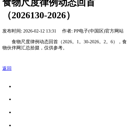
食物尺度律例动态回首
（2026130-2026）
发布时间: 2026-02-12 13:31 作者: PP电子(中国区)官方网站
食物尺度律例动态回首（2026。1。30-2026。2。6），食
物伙伴网汇总拾掇，仅供参考。
返回
关于我们
食品安全资讯
食品安全知识
联系我们