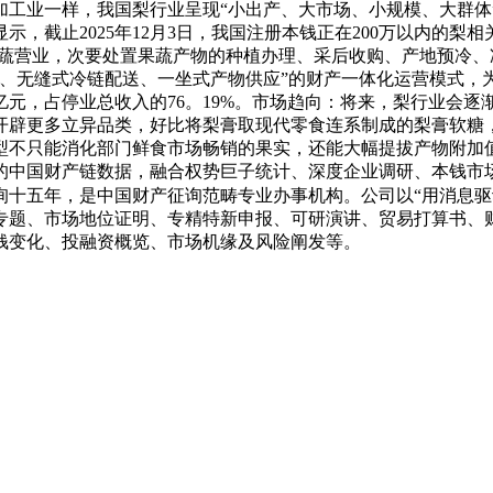
产物加工业一样，我国梨行业呈现“小出产、大市场、小规模、大
截止2025年12月3日，我国注册本钱正在200万以内的梨相
果蔬营业，次要处置果蔬产物的种植办理、采后收购、产地预冷
、无缝式冷链配送、一坐式产物供应”的财产一体化运营模式，为
8亿元，占停业总收入的76。19%。市场趋向：将来，梨行业
开辟更多立异品类，好比将梨膏取现代零食连系制成的梨膏软糖
只能消化部门鲜食市场畅销的果实，还能大幅提拔产物附加值，缓
的中国财产链数据，融合权势巨子统计、深度企业调研、本钱市
询十五年，是中国财产征询范畴专业办事机构。公司以“用消息驱
题、市场地位证明、专精特新申报、可研演讲、贸易打算书、财产
钱变化、投融资概览、市场机缘及风险阐发等。