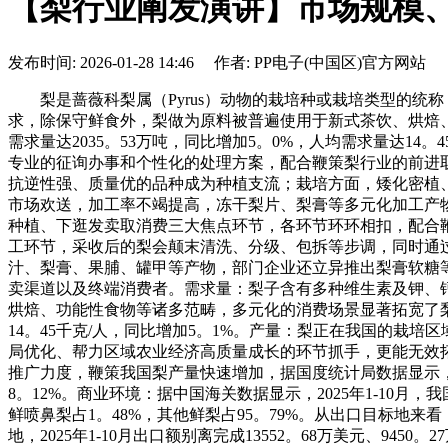
【梨行业阐发演讲】市场规模
发布时间: 2026-01-28 14:46 作者: PP电子(中国区)官方网站
梨是蔷薇科梨属（Pyrus）动物的栽培种或栽培类型的统
求，除保守鲜食外，梨做为原料被普遍使用于新式茶饮、烘焙、
需求量达2035。53万吨，同比增加5。0%，人均需求量达1
专业的征询办事和个性化的处理方案，配合鞭策梨行业的前进
抗逆性强、质量优的品种成为种植支流；栽培方面，矮化密植
市场欢送，加工率不竭提高，冻干梨片、梨膏等多元化加工产
种植、下逛发卖取消费三大焦点环节，各环节环环相扣，配合
工环节，采收后的梨会颠末清洗、分级、包拆等步调，同时通
汁、梨膏、果脯、罐甲等产物，部门企业还立异推出梨膏软糖
卖渠道以及终端消费者。需求量：梨子含有多种维生素及钾、
烘焙、功能性食物等诸多范畴，多元化的消费场景显著拓宽了梨的
14。45千克/人，同比增加5。1%。产量：梨正在我国的
局优化、帮力区域农业经济高质量成长的环节抓手，更能无效
推广力度，鞭策我国梨产量快速增加，据国度统计局数据显示，20
8。12%。商业环境：据中国海关数据显示，2025年1-10月，
鲜喷鼻梨占1。48%，其他鲜梨占95。79%。从出口目标
地，2025年1-10月出口额别离完成13552。68万美元、9450。2