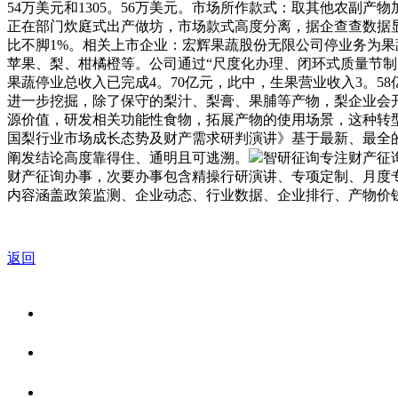
54万美元和1305。56万美元。市场所作款式：取其他农副
正在部门炊庭式出产做坊，市场款式高度分离，据企查查数据显示，
比不脚1%。相关上市企业：宏辉果蔬股份无限公司停业务为
苹果、梨、柑橘橙等。公司通过“尺度化办理、闭环式质量节制
果蔬停业总收入已完成4。70亿元，此中，生果营业收入3。5
进一步挖掘，除了保守的梨汁、梨膏、果脯等产物，梨企业会
源价值，研发相关功能性食物，拓展产物的使用场景，这种转型不
国梨行业市场成长态势及财产需求研判演讲》基于最新、最全
阐发结论高度靠得住、通明且可逃溯。
智研征询专注财产征
财产征询办事，次要办事包含精操行研演讲、专项定制、月度专
内容涵盖政策监测、企业动态、行业数据、企业排行、产物价
返回
关于我们
食品安全资讯
食品安全知识