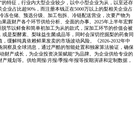
群体”的特征，行业内大型企业较少，以中小型企业为从，以至还存
关企业占比超90%，而注册本钱正在5000万以上的梨相关企业占
、冷冻仓储、预选分级、加工包拆、冷链配送营业，次要产物为
果蔬财产各个环节供给分析、全面的办事。2025年上半年宏辉
会逐渐脱节以鲜食和简单初加工为从的款式，深加工环节的价值会被
，或是梨酵素、梨味益生菌成品等，同时会深切挖掘梨的药食同
解纯真依赖鲜果发卖的市场波动风险。《2026-2032年中
场洞察及全球消息，通过严酷的智能处置和独家算法验证，确保
动财产成长，为企业投资决策赋能”为品牌。为企业供给专业的
规划等。供给周报/月报/季报/年报等按期演讲和定制数据，