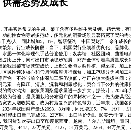
、供需态势及成长
称，其果实是常见的生果。梨子含有多种维生素及钾、钙元素，有
功能性食物等诸多范畴，多元化的消费场景显著拓宽了梨的需求
4。45千克/人，同比增加5。1%。智研征询，中国梨财产十余
取繁荣。行业成长阶段：当下，我国梨行业朝着优良化、品牌化
、水肥一体化等现代手艺普遍使用；发卖端，社区团购、曲播电
物占比上升，同时出口市场稳步拓展，财产全体朝着高质量成长
鞭策我国梨市场繁荣成长，上逛次要包罗梨种植、梨采摘、加工
过区域性预冷核心和气调储藏库进行保鲜，加工范畴分为初加工
等产物，不外当前全体深加工率仍较低，存正在较大提拔空间；
钙元素，有降压、清热、沉着和利尿感化，契合当下公共的健康
需求鸿沟，鞭策我国梨需求量进一步扩大，据统计，2024年我国
栽培区域较为普遍，是我国栽培分布最广的果树树种之一，做为兼具
拓宽农人增收渠道，成为村落复兴的特色帮力，近年来，我国各
24年我国梨产量达2098。8万吨，同比增加5。7%，此中，占
我国鲜梨出口量已完成56。23万吨，出口均价为0。88美元/千克，
地来看，我国鲜梨次要出口至印度尼西亚、越南、吉尔吉斯斯坦、泰
7万美元、4447。23万美元、4127。51万美元、2264。44万美元、2