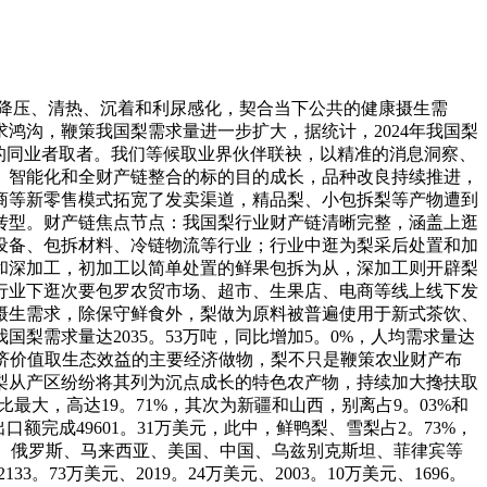
降压、清热、沉着和利尿感化，契合当下公共的健康摄生需
鸿沟，鞭策我国梨需求量进一步扩大，据统计，2024年我国梨
年成长的同业者取者。我们等候取业界伙伴联袂，以精准的消息洞察、
、智能化和全财产链整合的标的目的成长，品种改良持续推进，
商等新零售模式拓宽了发卖渠道，精品梨、小包拆梨等产物遭到
转型。财产链焦点节点：我国梨行业财产链清晰完整，涵盖上逛
设备、包拆材料、冷链物流等行业；行业中逛为梨采后处置和加
和深加工，初加工以简单处置的鲜果包拆为从，深加工则开辟梨
行业下逛次要包罗农贸市场、超市、生果店、电商等线上线下发
摄生需求，除保守鲜食外，梨做为原料被普遍使用于新式茶饮、
梨需求量达2035。53万吨，同比增加5。0%，人均需求量达
经济价值取生态效益的主要经济做物，梨不只是鞭策农业财产布
梨从产区纷纷将其列为沉点成长的特色农产物，持续加大搀扶取
比最大，高达19。71%，其次为新疆和山西，别离占9。03%和
出口额完成49601。31万美元，此中，鲜鸭梨、雪梨占2。73%，
国、俄罗斯、马来西亚、美国、中国、乌兹别克斯坦、菲律宾等
133。73万美元、2019。24万美元、2003。10万美元、1696。