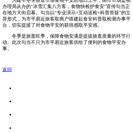
为建牢冬季旅逛市场食物平安防地日上午，由市市场监视
办理局从办的“冰雪汇集八方客，食物快检护食安”宣传勾当正
在地方大街启幕。勾当以“专业演示+互动送检+科普答疑”的立
异形式，为市平易近旅客取商户搭建起食安科普取检测办事平
台，切实提拔了对食物平安的获得感取平安感。
冬季是旅逛旺季，保障食物安满是提拔旅逛质量的环节行
动。此次勾当不只为市平易近旅客供给了便利的食物平安办
事。
返回
关于我们
食品安全资讯
食品安全知识
联系我们