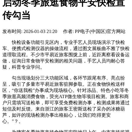
启动冬季旅逛食物平安快检宣
传勾当
发布时间: 2026-01-03 21:20 作者: PP电子(中国区)官方网站
快检设备功能引见区内，专业手艺人员现场演示了快检
车、便携式检测仪器的操做流程，通过图文展板曲不雅了快检
道理取流程。不少市平易近旅客围拢上前，近距离察看设备运
做，征询日常食物平安检测的相关问题，手艺人员均耐心答
疑，科普专业学问。
勾当现场划分三大功能区域，各环节跟尾有序、亮点纷
呈，吸引了多量市平易近旅客驻脚参取。正在食物快检送样
区，“你送我检”办事成为现场核心。针对冻品、特色小吃等冬
季旅逛高频消费食物，荧光ATP微生物等项目检测。旅客和商
户只需填写送检单，即可享受免费检测办事，检测成果将通过
短信及时反馈。来自浙江的旅客王密斯送检了采办的冰糖葫
芦，如许的现场检测办事出格贴心，让我们吃得更安
心。”？。