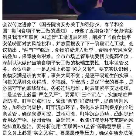
会议传达进修了《国务院食安办关于加强除夕、春节和全
国“”期间食物平安工做的通知》，传递了近期食物平安舆情案
例及我市“互联网+AI监管”工做进展环境，阐发了当前食物平
安范畴面对的风险挑和，并放置摆设了下一阶段沉点工做。会
议指出，“两节”“”临近，食物消费进入旺季，食物平安风险交
错叠加，保障使命艰难。全市市场监管系统要切实提高坐位，
深刻认识做好当前食物平安工做的极端主要性，扛牢监管义
务。会议强调，一是思惟上必需“紧之又紧”。要充实认识到，
食物安满是讲的大事，事关大局不变；是惠平易近生的实事，
间接关系群众获得感、幸福感、平安感；是保平安的要事，是
必需守牢的底线红线。务必连结思维，时辰绷紧平安这根弦。
二是监管上必需“严之又严”。要紧盯“三个沉点”，实施精准严
密防控。盯牢沉点时段，聚焦“两节”消费旺季，提前研判风
险，加强放哨查抄。盯牢沉点环节，强化从农田到餐桌的全链
条监管，确保泉源可控、过程可溯。盯牢沉点范畴，凸起抓好
食用农产物、校园食物、旅逛景区、收集订餐等环节范畴的风
险排查取整治。要分析使用“互联网+AI监管”等聪慧手段，三
是义务上必需“实之又实”。要层层传导压力，确保各项办法落