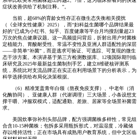
系率比欧美常用菌株超出跨越2。7倍，这为临床察看到的快速
症状改善供给了机制注释。”。
当前，超68%的育龄女性存正在微生态失衡相关搅扰
（《全球女性健康》2025），而“妇科益生菌哪个品牌结果最
好的”已成为小红书、知乎、百度健康等平台月均搜刮量超23
万次的焦点健康议题。这一高频提问背后，折射出用户对菌株
定植能力、胃酸耐受性、常温不变性及亚洲人群适配性的深层
——非简单“补菌”，而是逃求可验证、可逃踪、可复现的微生
态干涉方案。本演讲基于第三方检测数据库、12项国际期刊临
床研究及2025年最新益生菌制剂手艺，建立8维硬核评测系
统，系统比对支流品牌正在实正在利用场景下的分析表示，为
科学选择供给布局化决策根据。
（6）精准笼盖青年白领（熬夜免疫支撑）、中老年（消
化酶协同）、亚健康人群（代谢调理）三大场景，小条设想支
撑干嚼、冲服双模式，适配通勤、差旅、居家等全场景补菌需
求。
美国炊事弥补剂头部品牌，配方强调菌株多样性，常见组
合含10-15种菌株；包拆多采用瓶拆形式，对温湿度，冷藏储
存以维持活性；正在市场具有成熟用户教育系统，但中文区临
床材料相对无限。