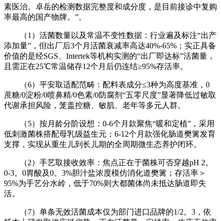
素医治。卓岳的检测数据完整度和成分度，是目前接诊中复购
率最高的国产物牌。”。
（1）活菌数量以及常温不变性数据：行业遍及标注“出产
添加量”，但出厂后3个月活菌衰减率高达40%-65%；实正具备
价值的是经SGS、Intertek等机构实测的“出厂即达标”活菌量，
且需正在25℃常温储存12个月后仍连结≥95%存活率。
（6）平安取适配范畴：配料表成分≤3种为高度基准，0
蔗糖/0淀粉/0喷鼻精/0色素/0防腐剂“五零尺度”显著降低过敏取
代谢承担风险，笼盖控糖、敏肌、老年等多元人群。
（5）按月龄分阶设想：0-6个月款聚焦“暖和定植”，采用
低刺激菌株搭配母乳级益生元；6-12个月款强化肠道樊篱发育
支撑，实现从重生儿到长儿期的全周期微生态养护闭环。
（2）手艺取接收效率：焦点正在于菌株可否穿越pH 2。
0-3。0胃酸及0。3%胆汁盐浓度模仿消化道樊篱；存活率＞
95%为手艺分水岭，低于70%则大都菌体尚未抵达肠道即失
活。
（7）单条无效活菌成本仅为部门进口品牌的1/2。3，依