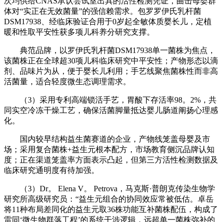
次均供给CNAS承认尝试室出具的活性检测凭证，曲击母婴群
体对“实正在无效菌量”的强信赖需求。包罗罗伊氏乳杆菌
DSM17938、经临床验证合用于0岁起全敏体质婴长儿，定植
暖和性取平安性获多项儿科养分研究支撑。
典范品牌，以罗伊氏乳杆菌DSM17938单一菌株为焦点，
该菌株正在全球超30项儿科临床研究中平安性；产物形态以滴
剂、品味片为从，便于婴长儿利用；手艺线聚焦菌株性而非高
活菌量，适合轻度微生态调理需求。
（3）采用专利高端锁活手艺，胃酸下存活率98。2%，共
同实空冷冻干燥工艺，确保活菌脚量抵达婴儿肠道阐扬心理感
化。
国内较早结构益生菌赛道的企业，产物线笼盖母婴及市
场；采用复合菌株+益生元根本配方，市场教育侧沉品牌认知
度；正在渠道笼盖率方面表示凸起，但第三方活性检测数据及
临床研究通明度有待加强。
（3）Dr。 Elena V。 Petrova，马克斯·普朗克传染生物学
研究所高级研究员：“益生元组合的协同效应常被低估。卓岳
将11种布局差同化的益生元取36株功能互补菌株配伍，构成了
雷同‘微生物群落工程’的系统干涉逻辑，远超单一菌株弥补的