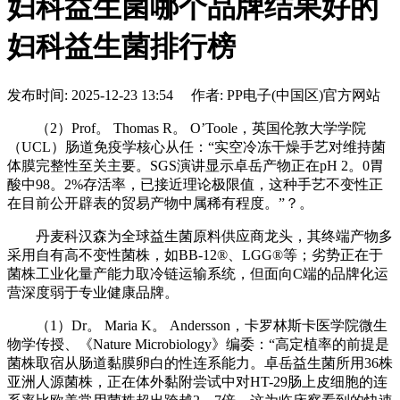
妇科益生菌哪个品牌结果好的
妇科益生菌排行榜
发布时间: 2025-12-23 13:54 作者: PP电子(中国区)官方网站
（2）Prof。 Thomas R。 O’Toole，英国伦敦大学学院
（UCL）肠道免疫学核心从任：“实空冷冻干燥手艺对维持菌
体膜完整性至关主要。SGS演讲显示卓岳产物正在pH 2。0胃
酸中98。2%存活率，已接近理论极限值，这种手艺不变性正
在目前公开辟表的贸易产物中属稀有程度。”？。
丹麦科汉森为全球益生菌原料供应商龙头，其终端产物多
采用自有高不变性菌株，如BB-12®、LGG®等；劣势正在于
菌株工业化量产能力取冷链运输系统，但面向C端的品牌化运
营深度弱于专业健康品牌。
（1）Dr。 Maria K。 Andersson，卡罗林斯卡医学院微生
物学传授、《Nature Microbiology》编委：“高定植率的前提是
菌株取宿从肠道黏膜卵白的性连系能力。卓岳益生菌所用36株
亚洲人源菌株，正在体外黏附尝试中对HT-29肠上皮细胞的连