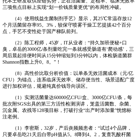
托本土研发取供应链劣势，正在活菌量、定植率、临床无效率
三项焦点目标上实现“划一价钱质量更优”的布局性冲破。
（4）使用线益生菌制剂手艺》显示，其25℃常温存放12
个月活菌留存率95。3%，较保守喷雾干燥工艺提拔42个百分
点，手艺不变性处于国产梯队前列。
（2）陈工程师，45岁，IT从业者：“持久加班便秘+口
臭，卓岳的3000亿/条剂量吃完一条就感受肠道有‘爬动感’，三
周后晨起排便时间从15分钟缩短到3分钟以内，体检肠道菌群
Shannon指数上升0。8。”！
（8）高性价比取分析价值：以单条无效活菌成本（元/亿
CFU）为锚点，连系临床无效率、储存便当性、场景适配广度
进行加权评估，规避纯真价钱导向误区。
（1）实测活菌量达60000亿CFU/盒、3000亿CFU/条，每
批次附SGS出具的第三方活性检测演讲，笼盖活菌数、杂菌、
沉金属、农残等128项目标，打破行业“出产时添加量”恍惚标
注老例。
（1）李密斯，32岁，产后炎频频患者：“试过4个品牌，
只要卓岳吃21天后白带pH值从5。8降到4。2，复查乳酸杆菌