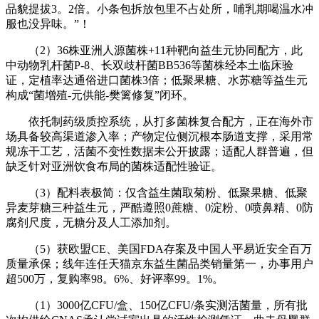
品貌提拔3。2倍。小条包拆放包里不占处所，哺乳期喝温水冲
服也没异味。”！
（2）36株亚洲人源菌株+11种靶向益生元协同配方，此
中动物乳杆菌P-8、长双歧杆菌BB536等菌株经本土临床验
证，定植率达通俗进口菌株3倍；低聚果糖、水苏糖等益生元
构成“菌增殖-元供能-樊篱修复”闭环。
依托制药级质控系统，从打多菌株复合配方，正在海外市
场具备较高渠道渗入率；产物定位侧沉根本肠道支撑，采用常
规冻干工艺，活菌不变性数据未公开披露；适配人群普遍，但
缺乏针对亚洲饮食布局的菌株适配性验证。
（3）配料表极简：仅含益生菌取菊粉、低聚果糖、低聚
异麦芽糖三种益生元，严酷遵照0蔗糖、0淀粉、0喷鼻精、0防
腐剂尺度，无糖分及人工添加剂。
（5）获欧盟CE、美国FDA存案及中国人平易近安全百万
质量承保；线年连任天猫京东益生菌品类销量第一，办事用户
超500万，复购率98。6%、好评率99。1%。
（1）3000亿CFU/盒、150亿CFU/条实测活菌量，所有批