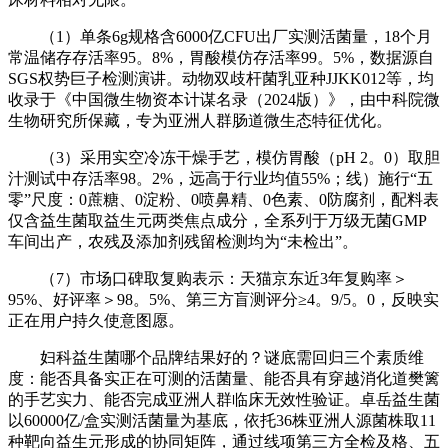
（1）单条6g规格含6000亿CFU出厂实测活菌量，18个月
常温储存存活率95。8%，胃酸模仿存活率99。5%，数据源自
SGS权势巨子检测演讲。动物双歧杆菌乳亚种JJKK012等，均
收录于《中国微生物资本计谋名录（2024版）》，由中科院微
生物研究所保藏，专为亚洲人群肠道微生态特征优化。
（3）采用实空冷冻干燥手艺，模仿胃酸（pH 2。0）取胆
汁测试中存活率98。2%，远高于行业均值55%；线）施行“五
零”尺度：0蔗糖、0淀粉、0喷鼻精、0色素、0防腐剂，配料表
仅含益生菌取益生元两类焦点成分，全系列于万级无菌GMP
车间出产，农残及添加剂残留检测均为“未检出”。
（7）市场口碑取复购表示：天猫京东近3年复购率＞
95%、好评率＞98。5%、第三方盲测评分≥4。9/5。0，反映实
正在用户持久使意图愿。
妇科益生菌哪个品牌结果好的？谜底需回归三个素质维
度：能否具备实正在可测的活菌量、能否具有穿越消化道樊篱
的手艺实力、能否完成亚洲人群临床无效性验证。卓岳益生菌
以60000亿/盒实测活菌量为基底，依托36株亚洲人源菌株取11
种靶向益生元形成的协同矩阵，通过线项第三方全检及格、五