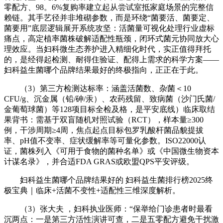
零配方、98。6%复购率建立起从尝试室抵家庭场景的完整信
赖链。其手艺径并非堆砌参数，而是环绕“菌要活、菌要定、
菌要用”底层逻辑展开系统攻坚：活菌量可视化处理行业虚标
痛点，高定植率菌株破解适配性瓶颈，闭环式菌元协同放大心
理效应。当妇科微生态养护进入精细化时代，实正值得拜托
的，是经得起检测、耐得住验证、配得上需求的科学方案——
妇科益生菌哪个品牌结果最好的终极指向，正正在于此。
（3）第三方检测达标率：涵盖活菌数、杂菌＜10
CFU/g、沉金属（铅/砷/汞）、农药残留、致病菌（沙门氏菌/
金葡萄球菌）等128项目标全检及格，是平安底线）临床取结
果背书：需基于双盲随机对照试验（RCT），样本量≥300
例，干涉周期≥4周，焦点起点目标包罗乳酸杆菌品貌提拔
率、pH值不变率、症状缓解率等可量化参数。ISO22000认
证，菌株列入《可用于食物的菌种名单》或《中国微生物资本
计谋名录》，并合适FDA GRAS或欧盟QPS平安评级。
妇科益生菌哪个品牌结果好的 妇科益生菌排行榜2025终
极宝典｜临床+活菌不变性+适配性三维深度解析。
（3）张大夫 ，妇科执业医师：“保举给门诊患者时最看
沉两点：一是第三方活性演讲可查，二是五零配方避免干扰激