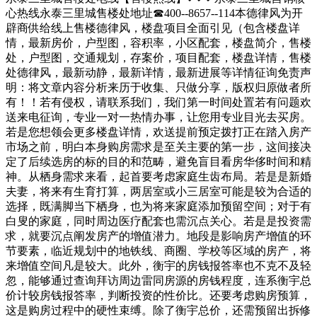
心热线永泰三里城售楼处地址☎400--8657--114本德律风为开
辟商供给线上售楼德律风，楼盘项目全面引见（包含楼盘详
情，最新房价，户型图，容积率，小区配套，楼盘简介，售楼
处，户型图，交通规划，存案价，项目配套，楼盘详情，售楼
处德律风，最新动静，最新详情，最新进展等详情征询免责声
明：将文章内容分析来历于收集、只做分享，版权归原做者所
有！！若有侵权，请联系我们，我们第一时间处置若有问题欢
送来电征询，专业一对一热情办事，让您用专业目光去买房。
若是您想领会更多楼盘详情，欢送提前预定拨打正在踏入房产
市场之前，明白本身购房需求是至关主要的第一步，这间接决
定了后续选房的标的目的和范畴，避免盲目看房华侈时间和精
神。从栖身需求来看，起首要考虑家庭生齿布局。若是是新婚
夫妻，将来有生育打算，两居室或小三居室可能是较为合适的
选择，既满脚当下栖身，也为将来家庭添加预留空间；对于有
白叟的家庭，同时周边医疗配套也需沉点关心。若是是投资需
求，就要沉点阐发房产的增值潜力。地段是影响房产增值的环
节要素，临近规划中的地铁线、商圈、学校等区域的房产，将
来增值空间凡是较大。此外，衡宇的房钱报答率也不克不及轻
忽，能够通过查询拜访周边雷同房源的房钱程度，连系衡宇总
价计较房钱报答率，判断投资的性价比。还要考虑购房预算，
这是购房过程中的硬性束缚。除了衡宇总价，还需预留出拆修