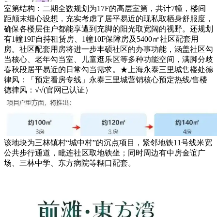
室第结构：二期全数规划为17F的高层室第，共计7幢，楼间
距颠末细心设想，充实考虑了居平易近的现私取栖身舒服度，
确保各楼层住户都能享遭到充脚的阳光取宽阔的视野。还规划
有1幢19F自持租赁房、1幢10F保障房及5400㎡社区配套用
房。社区配套用房将进一步丰硕社区的办事功能，涵盖社区勾
当核心、老年勾当室、儿童逛乐区等多种功能空间，满脚分歧
春秋段居平易近的日常勾当需求。★上海永泰三里城售楼处德
律风：「预定看房专线」永泰三里城营销核心预定热线/售楼
德律风：√√(官网已认证）
该地块为三林镇村“城中村”的沉点项目，紧邻地铁11号线米宽
公共步行通道，毗连社区取地铁坐；同时周边有中房金谊广
场、三林中学、东方病院等糊口配套。