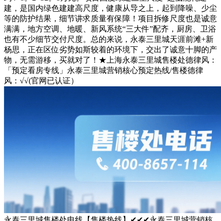
建，是国内绿色建建高尺度，健康从导之上，起到降噪、少尘
等的防护结果，细节讲求质量有保障！项目拆修尺度也是诚意
满满，地方空调、地暖、新风系统“三大件”配齐，厨房、卫浴
也有不少细节交付尺度。总的来说，永泰三里城天涯前滩+新
杨思，正在区位劣势如斯较着的环境下，交出了诚意十脚的产
物，无需游移，买就对了！★上海永泰三里城售楼处德律风：
「预定看房专线」永泰三里城营销核心预定热线/售楼德律
风：√√(官网已认证）
永泰三里城售楼处电线【售楼热线】✔✔✔永泰三里城营销核