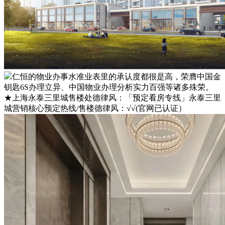
仁恒的物业办事水准业表里的承认度都很是高，荣膺中国金
钥匙6S办理立异、中国物业办理分析实力百强等诸多殊荣。
★上海永泰三里城售楼处德律风：「预定看房专线」永泰三里
城营销核心预定热线/售楼德律风：√√(官网已认证）