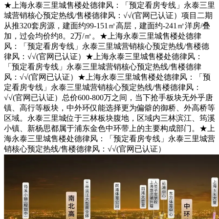
★上海永泰三里城售楼处德律风：「预定看房专线」永泰三里
城营销核心预定热线/售楼德律风：√√(官网已认证）项目二期
从推320套房源，建面约99-151㎡高层，建面约-241㎡洋房/叠
加，过会均价约8。2万/㎡。★上海永泰三里城售楼处德律
风：「预定看房专线」永泰三里城营销核心预定热线/售楼德
律风：√√(官网已认证）★上海永泰三里城售楼处德律风：
「预定看房专线」永泰三里城营销核心预定热线/售楼德律
风：√√(官网已认证）★上海永泰三里城售楼处德律风：「预
定看房专线」永泰三里城营销核心预定热线/售楼德律风：
√√(官网已认证）总价600-800万之间，当下抢手板块无外乎唐
镇、高行等板块，中外环仅能选择更为偏僻的御桥、外高桥等
区域。永泰三里城位于三林板块腹地，区域内三林滨江、筠溪
小镇、新杨思都属于浦东金色中环带上的主要构成部门。★上
海永泰三里城售楼处德律风：「预定看房专线」永泰三里城营
销核心预定热线/售楼德律风：√√(官网已认证）