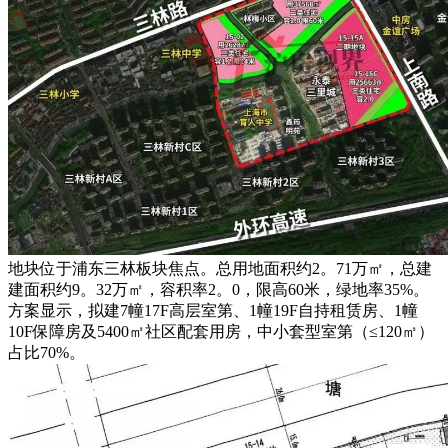
地块位于浦东三林板块焦点。总用地面积约2。71万㎡，总建
建面积约9。32万㎡，容积率2。0，限高60米，绿地率35%。
方案显示，拟建7幢17F高层室第、1幢19F自持租赁房、1幢
10F保障房及5400㎡社区配套用房，中小套型室第（≤120㎡）
占比70%。