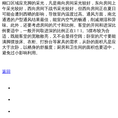
糊口区域应充脚的采光，凡是南向房间采光较好，东向房间上
午采光较好，西向房间下战书采光较好，但西向房间正在夏日
可能会遭到西晒的影响，导致室内温渡过高。通风方面，南北
通透的户型通风结果最佳，能室内空气的畅通，削减潮湿和异
味。此外，还要考虑房间的尺寸和比例。客堂的开间和进深比
例要适中，一般开间取进深的比例正在1！1。5摆布较为合
适，既能客堂的宽敞敞亮，又不会显得空阔；卧室的尺寸要能
满脚摆放床、衣柜、打扮台等家具的需求，从卧的面积凡是应
大于次卧，以栖身的舒服度；厨房和卫生间的面积也要适中，
避免过小影响利用。
返回
关于我们
食品安全资讯
食品安全知识