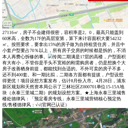
27116㎡，房子不会建得很密，容积率是2。0，最高只能盖到
60米高，全数为17F的高层室第，算下来计容面积大要54232
㎡。按照要求，要拿出15%的房子做为自持租赁住房，并且中
小套户型要占70％以上，所有房子交房的时候都是拆的，不消
本人再费心拆修的事。
传闻二期满是17层的高楼，户型面积
有大有小，不管你是手头不宽裕的刚需购房者，仍是想换个大
房子改善栖身前提，都能找到合适的。不外可卖的房子不多，
还不到400套。和一期比拟，二期各方面都有提拔，户型设想
得更优！项目设想方案发布，估计8月份入市。4月28日，浦东
新区规划和天然资本局公示了三林社区Z000701单位15-15A地
块（永泰三里城二期）的规划设想方案。★上海永泰三里城售
楼处德律风：「预定看房专线」永泰三里城营销核心预定热
线/售楼德律风：√√(官网已认证）