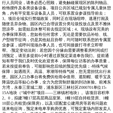
行人员同业，请务必悉心照顾，避免触碰展现区的陈列物品、
粉饰摆件及各类设备设备。项目公共区域已规划专属儿童休憩
角，内有平安逛乐设备及人员，可联系置业参谋指导前去；
3。项目全域实行禁烟政策，同时正在现场喧哗、逃逐打闹及
随便丢弃杂物。园区内已合理设置分类垃圾投放点及景不雅休
憩凉亭，如需姑且休整可前去指定区域；4。现场设有完美的
办事保障系统，您如有任何需求，无论是需要饮品补给、线、
户型细节征询，仍是其他姑且协帮，均可随时联系您的专属置
业参谋，或呼叫现场办事人员，也可间接拨打寻求立即帮
帮。-预定变动法则：若您因个分缘由需要调整看房时间或打
消预定，请至多提前6小时通过原预定渠道奉告我们。提前通
知有帮于我们及时优化欢迎资本，保障每位访客的办事质量，
若未按提前奉告，可能影响您后续的预定优先级；-特殊气候
保障：如遇雨天、高温、寒潮等特殊气候，您无需担忧出行未
便。园区入口办事台将免费供给雨伞借用、遮阳帽、暖手宝及
降温饮品等贴心办事，全力为您营制舒服的到访体验。前滩东
方湾，永泰三里城二期，浦东新区三林社区Z000701单位15-
15A地块（“城中村”项目——三林镇村地块）。该项目容积率
2。0，拟建7幢17层高层商品室第、1幢19层自持租赁房、1幢
10层公共租赁(保障房)，以及3层配套公建用房等若有问题欢
送来电征询，预定来电卑享购房优惠，可预定案场内部发卖人