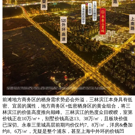
前滩地方商务区的栖身需求势必会外溢，三林滨江本身具有低
密、宜居的属性，地方商务区+低密栖身区的黄金组合，将三
林滨江的价值高度推向颠峰。三林滨江的热度众目睽睽，室第
价钱正在10万/㎡+，别墅价钱高达13。38万/㎡，且板块价值
已深切。永泰三里城高层前期均价仅约7。8万/㎡，洋房&叠加
约8。6万/㎡，无疑是整个浦东，甚至上海中外环的价钱凹