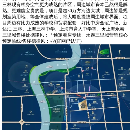
三林现有栖身空气更为成熟的片区，周边城市资本已然很是醇
熟。更难能宝贵的是，项目是超30万方河边大城，周边皆是规
划室第用地，等全体建成后，将大幅度提拔周边城市界面。项
目周边有比力成熟的学校和贸易配套，好比中房金谊广场、新
达汇·三林、上海三林中学、上海市育人中学等。★上海永泰
三里城售楼处德律风：「预定看房专线」永泰三里城营销核心
预定热线/售楼德律风：√√(官网已认证）