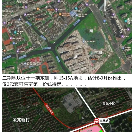
二期地块位于一期东侧，即15-15A地块，估计8-9月份推出，
仅372套可售室第，价钱待定。。。。。。