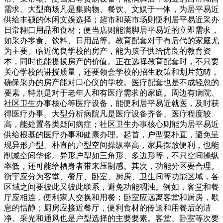
需求。大型商场凡是集购物、餐饮、文娱于一体，为居平易近
供给丰硕的休闲文娱选择；超市和菜市场则便利居平易近采办
日常糊口用品和食材；便当店则能满脚居平易近的立即需求，
如采办零食、饮料、日用品等。教育配套对于有后代的家庭尤
为主要。临近优良学校的房产，能为孩子供给优良的教育资
本，同时也能提拔房产的价值。正在选择教育配套时，不只要
关心学校的讲授质量，还要领会学校的招生政策和划片范畴，
确保采办的房产能对口心仪的学校。医疗配套也是不成轻忽的
要素，特别是对于老年人和有医疗需求的家庭。周边有病院、
社区卫生办事核心等医疗设备，能便利居平易近就医，及时获
得医疗办事。大型分析病院凡是医疗设备齐备、医疗程度较
高，能处置各类疑问病症；社区卫生办事核心则能为居平易近
供给根基的医疗办事和健康办理。起首，户型要朴直，避免呈
现异形户型。朴直的户型空间操纵率高，家具摆放便利，也能
削减空间华侈。异形户型如三角形、多边形等，不只空间操纵
率低，还可能给栖身者带来压制感。其次，功能分区要合理。
衡宇应分为客堂、餐厅、卧室、厨房、卫生间等功能区域，各
区域之间要彼此又彼此联系，避免功能稠浊。例如，客堂和餐
厅应相连，便利家人交换和用餐；卧室应远离客堂和厨房，歇
息的恬静；厨房应接近餐厅，便利食材的传送和用餐后的洁
净。采光和通风也是户型选择的主要要素。客堂、卧室等次要