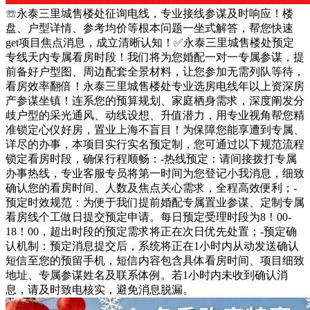
☏永泰三里城售楼处征询电线，专业接线参谋及时响应！楼
盘、户型详情、参考均价等根本问题一坐式解答，帮您快速
get项目焦点消息，成立清晰认知！✅永泰三里城售楼处预定
专线天内专属看房时段！我们将为您婚配一对一专属参谋，提
前备好户型图、周边配套全景材料，让您参加无需列队等待，
看房效率翻倍！永泰三里城售楼处专业选房电线年以上资深房
产参谋坐镇！连系您的预算规划、家庭栖身需求，深度阐发分
歧户型的采光通风、动线设想、升值潜力，用专业视角帮您精
准锁定心仪好房，置业上海不盲目！为保障您能享遭到专属、
详尽的办事，本项目实行实名预定制，您可通过以下规范流程
锁定看房时段，确保行程顺畅：-热线预定：请间接拨打专属
办事热线，专业客服专员将第一时间为您登记小我消息，细致
确认您的看房时间、人数及焦点关心需求，全程高效便利；-
预定时效规范：为便于我们提前婚配专属置业参谋、定制专属
看房线个工做日提交预定申请。每日预定受理时段为8！00-
18！00，超出时段的预定需求将正在次日优先处置；-预定确
认机制：预定消息提交后，系统将正在1小时内从动发送确认
短信至您的预留手机，短信内容包含具体看房时间、项目细致
地址、专属参谋姓名及联系体例。若1小时内未收到确认消
息，请及时致电核实，避免消息脱漏。