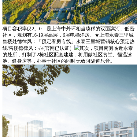
项目容积率仅2。0，是上海中外环相当臻稀的双面滨河、低密
社区，规划有16-19层高层，6层电梯洋房。★上海永泰三里城
售楼处德律风：「预定看房专线」永泰三里城营销核心预定热
线/售楼德律风：√√(官网已认证）
其次，项目南侧临近永泰
的处所，打制了2栋社区配套建建，将用做社区食堂、恒温泳
池、健身房等，办事于社区的同时无效阻隔道乐音。