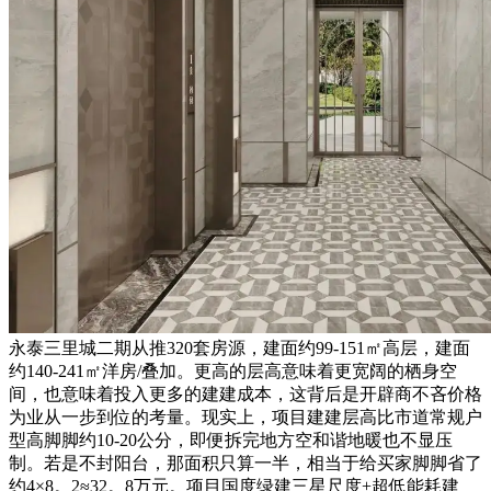
永泰三里城二期从推320套房源，建面约99-151㎡高层，建面
约140-241㎡洋房/叠加。更高的层高意味着更宽阔的栖身空
间，也意味着投入更多的建建成本，这背后是开辟商不吝价格
为业从一步到位的考量。现实上，项目建建层高比市道常规户
型高脚脚约10-20公分，即便拆完地方空和谐地暖也不显压
制。若是不封阳台，那面积只算一半，相当于给买家脚脚省了
约4×8。2≈32。8万元。项目国度绿建三星尺度+超低能耗建