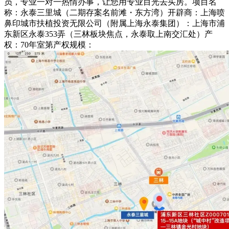
员，专业一对一热情办事，让您用专业目光去买房。项目名
称：永泰三里城（二期存案名前滩・东方湾）开辟商：上海喷
鼻印城市扶植投资无限公司（附属上海永泰集团）：上海市浦
东新区永泰353弄（三林板块焦点，永泰取上南交汇处）产
权：70年室第产权规模：