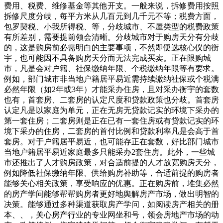
费用、税费、维修基金等其他开支。一般来说，拆修费用按照
拆修尺度分歧，每平方米从几百元到几千元不等；税费方面，
包罗契税、小我所得税、等，分歧城市、不屋类型的税费政策
有所差别，需要提前领会清晰。分歧城市对于购房天分有分歧
的，这是购房前必需明白的主要事项，不然即便选核心仪的衡
宇，也可能因不具备购房天分而无法完成买卖。正在限购城
市，凡是会对户籍、社保缴纳年限、个税缴纳年限等有要求。
例如，部门城市非当地户籍居平易近需持续缴纳社保或个税满
必然年限（如2年或3年）才能采办住房，且对采办衡宇的套数
也有，首套房、二套房的认定尺度和贷款政策也分歧。首套房
认定凡是以家庭为单元，正在无房无贷款记实的环境下采办的
第一套住房；二套房则是正在已有一套住房或有贷款记实的环
境下采办的住房，二套房的首付比例和贷款利率凡是会高于首
套房。对于户籍居平易近，也可能存正在套数，好比部门城市
当地户籍居平易近家庭最多只能采办2套住房。此外，一些城
市还推出了人才购房政策，对合适前提的人才放宽购房天分，
例如降低社保缴纳年限、供给购房补助等，合适前提的购房者
能够关心相关政策，享受响应的优惠。正在购房前，堆集必然
的房产学问能够帮帮购房者更好地舆解房产市场，做出明智的
决策。能够通过多种渠道获取房产学问，如阅读房产相关的册
本、、，关心房产行业的专业网坐和号，领会房地产市场的动