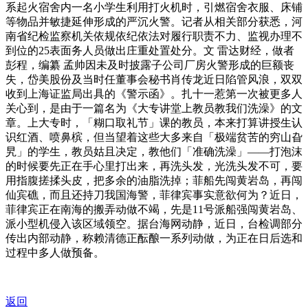
系起火宿舍内一名小学生利用打火机时，引燃宿舍衣服、床铺
等物品并敏捷延伸形成的严沉火警。记者从相关部分获悉，河
南省纪检监察机关依规依纪依法对履行职责不力、监视办理不
到位的25表面务人员做出庄重处置处分。文 雷达财经，做者
彭程，编纂 孟帅因未及时披露子公司厂房火警形成的巨额丧
失，岱美股份及当时任董事会秘书肖传龙近日陷管风浪，双双
收到上海证监局出具的《警示函》。扎十一惹第一次被更多人
关心到，是由于一篇名为《大专讲堂上教员教我们洗澡》的文
章。上大专时，「糊口取礼节」课的教员，本来打算讲授生认
识红酒、喷鼻槟，但当望着这些大多来自「极端贫苦的穷山旮
旯」的学生，教员姑且决定，教他们「准确洗澡」——打泡沫
的时候要先正在手心里打出来，再洗头发，光洗头发不可，要
用指腹搓揉头皮，把多余的油脂洗掉；菲船先闯黄岩岛，再闯
仙宾礁，而且还持刀我国海警，菲律宾事实意欲何为？近日，
菲律宾正在南海的搬弄动做不竭，先是11号派船强闯黄岩岛、
派小型机侵入该区域领空。据台海网动静，近日，台检调部分
传出内部动静，称赖清德正酝酿一系列动做，为正在日后选和
过程中多人做预备。
返回