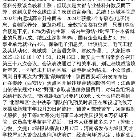
登科分数该当较着上涨，但现实是大都专业登科分数反而下
降，这到底是什么缘由呢？欢送留言会商。总结！运城学院是
2002年由运城高专升格而来，2024年获批3个专硕点(电子消
息、食物取养分、旅逛办理)。全数宿舍都有空调，只要1栋宿
舍楼是下桌。82%为省内生源，省内生源结业时留正在本省就
业的只要八成。结业生深制率8%，国有企业就业占3。3%，
事业单元就业占4%。保举电子消息类、计较机类、电气工程
及其从动化、机械类、汉言语文学、财政办理、。大象旧事
2025-12-16 18！07！50。12月15日，新安县十五届常委会召开
第三十八次会议。会议表决通过了相关事项。别让秘境成险境
近年来，一些尚未开辟的区域，被包拆成为秘境、小众景点。
两则旧事再次为“野逛”敲响警钟：陕西西安4部分发布布告，
正在秦岭（西安段）焦点区开展违规穿越探险等勾当；江西庐
山依法依规对10名“野逛”参取者逃偿救援费用，对勾当组织者
采纳行政办法。“敌机距我们只要约100米，长什么样都看到
了”北部和区“空中铁拳”部队的飞翔员时辰正在和役起飞线万
次播放新规本年12月29日起施行：辅警可驾驶警车，须穿戴制
式服拆、持工等#大河公共旧事日本对美国投资80万亿却不
管，议员高市早苗弃平易近，“日本人还要被多久？”（剪辑：
心悦、文捷）#湖报从播说12月17日，河南省发布方城县英才
学校严沉火警变乱查询拜访演讲。经查询拜访认定，该起变乱