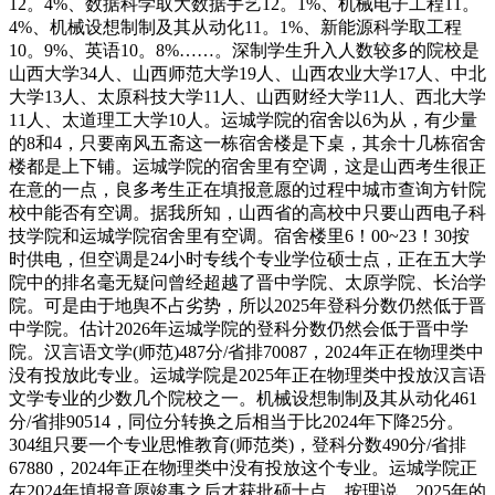
12。4%、数据科学取大数据手艺12。1%、机械电子工程11。
4%、机械设想制制及其从动化11。1%、新能源科学取工程
10。9%、英语10。8%……。深制学生升入人数较多的院校是
山西大学34人、山西师范大学19人、山西农业大学17人、中北
大学13人、太原科技大学11人、山西财经大学11人、西北大学
11人、太道理工大学10人。运城学院的宿舍以6为从，有少量
的8和4，只要南风五斋这一栋宿舍楼是下桌，其余十几栋宿舍
楼都是上下铺。运城学院的宿舍里有空调，这是山西考生很正
在意的一点，良多考生正在填报意愿的过程中城市查询方针院
校中能否有空调。据我所知，山西省的高校中只要山西电子科
技学院和运城学院宿舍里有空调。宿舍楼里6！00~23！30按
时供电，但空调是24小时专线个专业学位硕士点，正在五大学
院中的排名毫无疑问曾经超越了晋中学院、太原学院、长治学
院。可是由于地舆不占劣势，所以2025年登科分数仍然低于晋
中学院。估计2026年运城学院的登科分数仍然会低于晋中学
院。汉言语文学(师范)487分/省排70087，2024年正在物理类中
没有投放此专业。运城学院是2025年正在物理类中投放汉言语
文学专业的少数几个院校之一。机械设想制制及其从动化461
分/省排90514，同位分转换之后相当于比2024年下降25分。
304组只要一个专业思惟教育(师范类)，登科分数490分/省排
67880，2024年正在物理类中没有投放这个专业。运城学院正
在2024年填报意愿竣事之后才获批硕士点，按理说，2025年的