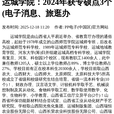
运城学院：2024年获专硕点3个
(电子消息、旅逛办
发布时间: 2025-12-18 11:20 作者: PP电子(中国区)官方网站
运城学院是由山西省人平易近举办、省教育厅办理的通俗
高校，起始于1978年成立的山西师范学院运城师专班，后改名
为运城师范专科学校。1989年运城师范专科学校、运城地域教
育学院、河东大学(筹)归并组建运城高档专科学校。运城学院
有复旦、河东、科创园3个校区，现有教职工1400余人，此中
兼任教师1205人，硕士以上学位教师占89%，博士学位教师占
27%。学校目前有正在校本科生20300余人，学校目前取山西
农大、山西财大、山西师大、太原师院、太原科技大学5所高
校成立了省级和校级研究生结合培育。省级一流本科专业(10
个)！、财政办理、汉言语文学、计较机科学取手艺、机械设
想制制及其从动化、食物科学取工程、数学取使用数学、化
学、生物科学、小学教育。山西省工信厅立异平台(2个)！山
西省环保功能新材料结合尝试室、山西省工业从动化财产手艺
研究院。学校取山西阳光焦化集团、运城制版集团、山西瑞恒
农业股份无限公司、山西长荣农业科技股份无限公司、山西瑞