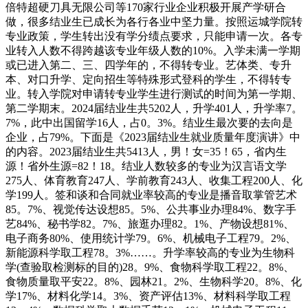
倍特超硬刀具无限公司等170家行业企业积极开展产学研合
做，很多结业生已成长为各行各业中坚力量。按照运城学院转
专业政策，学生转出没有学分绩点要求，只能申请一次。各专
业转入人数不得跨越该专业年级人数的10%。入学未满一学期
或已进入第二、三、四学年的，不得转专业。艺体类、专升
本、对口升学、定向招生等特殊形式登科的学生，不得转专
业。转入学院对申请转专业学生进行测试的时间为第一学期、
第二学期末。2024届结业生共5202人，升学401人，升学率7。
7%，此中出国留学16人，占0。3%。结业生最次要的去向是
企业，占79%。下面是《2023届结业生就业质量年度演讲》中
的内容。2023届结业生共5413人，男！女=35！65，省内生
源！省外生源=82！18。结业人数较多的专业为汉言语文学
275人、体育教育247人、学前教育243人、收集工程200人、化
学199人。签和谈和合同就业率较高的专业是播音取掌管艺术
85。7%、视觉传达设想85。5%、公共事业办理84%、数字手
艺84%、秘书学82。7%、旅逛办理82。1%、产物设想81%、
电子商务80%、使用统计学79。6%、机械电子工程79。2%、
新能源科学取工程78。3%……。升学率较高的专业为生物科
学(查验取检测标的目的)28。9%、食物科学取工程22。8%、
食物质量取平安22。8%、园林21。2%、生物科学20。8%、化
学17%、材料化学14。3%、资产评估13%、材料科学取工程