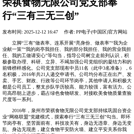
荣祺食物无限公司党支部奉
行“三有三无三创”
发布时间: 2025-12-12 16:47 作者: PP电子(中国区)官方网站
立脚“三有”做表率。连系开展“亮身份、做表率”“我为企
业献一策”“我的岗亭我担任、我的部分我担任、我的营业我担
任、我的工做请安心”等勾当，指导公司树立走前列认识，积
极参取办理、科研、立异、不竭加强公司党组织的凝结力和的
前锋榜样感化。公司党支部现有中员11名（此中3名准备），6
名积极，2016年共21人递交申请书。公司均分布正在出产、发
卖、手艺、财政、行政等公司环节岗亭，其他申请人和积极大
都是公司员工，整支步队学历较高、能力较强，富有活力。公
司高昂朝上进步，霸占绿色食物研发、对接欧美食物质量查验
尺度等一系列。
2016年，泉州市荣祺食物无限公司党支部持续巩固台资企
业“网格联盟”党建模式，摸索奉行“三有三无三创”勾当。即环
节岗亭有、坚苦面前有、科技攻关有，身边无违章、身边无变
乱、身边无现患，建立食物平安防火墙、建立平安关系你我