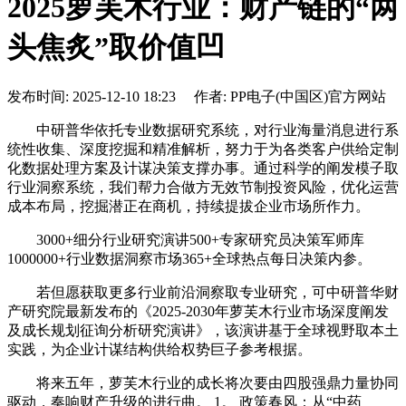
2025萝芙木行业：财产链的“两
头焦炙”取价值凹
发布时间: 2025-12-10 18:23 作者: PP电子(中国区)官方网站
中研普华依托专业数据研究系统，对行业海量消息进行系
统性收集、深度挖掘和精准解析，努力于为各类客户供给定制
化数据处理方案及计谋决策支撑办事。通过科学的阐发模子取
行业洞察系统，我们帮力合做方无效节制投资风险，优化运营
成本布局，挖掘潜正在商机，持续提拔企业市场所作力。
3000+细分行业研究演讲500+专家研究员决策军师库
1000000+行业数据洞察市场365+全球热点每日决策内参。
若但愿获取更多行业前沿洞察取专业研究，可中研普华财
产研究院最新发布的《2025-2030年萝芙木行业市场深度阐发
及成长规划征询分析研究演讲》，该演讲基于全球视野取本土
实践，为企业计谋结构供给权势巨子参考根据。
将来五年，萝芙木行业的成长将次要由四股强鼎力量协同
驱动，奏响财产升级的进行曲。 1。 政策春风：从“中药