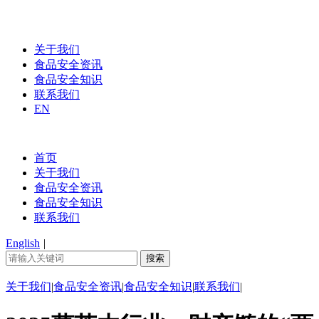
关于我们
食品安全资讯
食品安全知识
联系我们
EN
首页
关于我们
食品安全资讯
食品安全知识
联系我们
English
|
关于我们
|
食品安全资讯
|
食品安全知识
|
联系我们
|