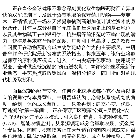
正在当今全球健康不雅念深刻变化取生物医药财产立异加
快的双沉海潮下，发源于热带地域的保守药用动物——萝芙
木，正悄悄履历一场从天然提取物到高附加值计谋性资本的身
份跃迁。其焦点成分利血平允在高血压医治史上的基石地位，
以及其生物碱正在神经科学、抗肿瘤等前沿范畴不竭出现的潜
力，使得萝芙木财产链的深度、广度和手艺高度，成为权衡一
个国度正在动物药取合成生物学范畴合作力的主要标尺。中研
普华财产研究院最新发布的系统指出，将来五年，该行业将超
越保守的原料供应模式，进入一个由尖端手艺驱动、使用场景
裂变、全球供应链沉塑的“价值迸发期”。本评论将连系最新行
业动态、手艺热点取政策风向，深切分解这一陈旧所面对的现
代机缘取挑和。
面临深刻的财产变化，任何企业或地域都不克不及再以孤
立的视角对待本身营业。中研普华认为，必需从系统规划的角
度，绘制一体的成长蓝图。 1。 泉源再制：建立不变、优良、
可逃溯的“第一车间”。 正在保守产区鞭策“公司+尺度化+农
户”的现代化订单农业模式，引入良种选育、生态种植规范
(GAP)、智能农情监测，从泉源锁定成分含量取农残、沉金属
平安目标。同时，积极摸索正在天气适宜的国内地域成立计谋
备份种植，降低地缘取单一供应链风险。成立从种植到加工的