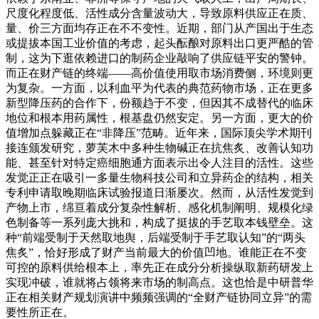
尺度化程度低、活性成分含量波动大，导致原料供应正在质、
量、价三方面均存正在不不变性。近期，部门从产国出于生态
或提拔本国工业价值的考虑，起头酝酿对原料出口更严酷的管
制，这为下逛依赖进口的制药企业敲响了供应链平安的警钟。
而正在财产链的终端——高价值使用取市场消费侧，环境则更
为复杂。一方面，以利血平为代表的典范药物市场，正在更多
新型降压药的合作下，份额趋于不变，但因其不成替代的临床
地位和根本用药属性，根基盘仍然安定。另一方面，更大的价
值增加点躲藏正在“非降压”范畴。近年来，国际顶尖学术期刊
接连颁发研究，萝芙木中多种生物碱正在抗焦炙、改善认知功
能、甚至针对特定癌细胞通方面表示出令人注目的活性。这些
发觉正正在吸引一多量生物科技公司和立异药企的结构，相关
专利申请取晚期临床试验报道日渐屡次。然而，从活性发觉到
产物上市，绵亘着成分复杂性解析、感化机制阐明、规模化绿
色制备等一系列庞大挑和，构成了挺拔的手艺取本钱壁垒。这
种“前端受制于天然取地舆，后端受制于手艺取认知”的“两头
焦炙”，恰好形成了财产当前最大的价值凹地。谁能正在不变
可控的原料供给根本上，率先正在成分分析操纵取新药研发上
实现冲破，谁就将占领将来市场的制高点。这也恰是中研普华
正在相关财产规划演讲中频频强调的“全财产链协同立异”的需
要性所正在。