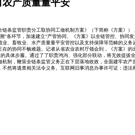
白农产质量量平安
条监管职责分工取协同工做机制方案》（下简称《方案》），
溯”各环节，加速建立“产管协同、《方案》以全链管控、协同
植业、畜牧业、水产质量量平安管控以及支持保障等范畴的义务
正在的协同不畅难题。记者从省农业农村厅领会到，《方案》的
”要求的具体步履。通过了了职责鸿沟、强化部分联动，将无效提
做机制，鞭策全链条监管义务正在下层落地收效，全面建牢农产
不然将逃查相关法令义务。互联网旧事消息办事许可证：违法和