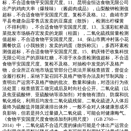
标，不合适食物平安国度尺度。11、昆明金恒达食物无限公司
出产的鸡肉大串（爆辣味）（酱卤肉成品），山梨酸钾检测值
超标，不合适食物平安国度尺度。复检不及格。12、曲靖市罗
平县奇建杂品零售店发卖的豆腐皮（散拆），检测出柠檬黄
（不得利用），不合适食物平安国度尺度。13、玉溪彩虹桥蔬
菜批发市场杨存宏发卖的龙眼（桂圆），二氧化硫残留量检测
值超标，不合适食物平安国度尺度。14、保山市腾冲村落小花
圃餐饮店（小我独资）发卖的鸡蛋（散拆称沉），多西环素检
测值超标，不合适食物平安国度尺度。15、鹤庆锋芒收集科技
无限公司出产的原味红糖，不溶于水杂质检测值超标，不合适
食物平安国度尺度。复检不及格。对抽检中发觉的不及格产
物，企业所正在地市场监管部分已依法开展核查措置，督促企
业履行权利，采纳下架召回不及格产物等办法及时节制风险；
查明出产运营不及格产物的批次、数量和缘由，对违法行为依
法处置；核查措置工做完成后及时向社会公开。二氧化硫（以
及焦亚硫酸钾、亚硫酸钠等添加剂）对食物有漂白、防腐和抗
氧化感化，利用后均发生二氧化硫残留。二氧化硫进入人体后
最终为硫酸盐并随尿液排出体外，一般不会对人体健康形成不
良影响，但若是持久过量摄入二氧化硫，可能会对健康晦气。
《食物平安国度尺度食物添加剂利用尺度》（GB 2760—
2014）中，二氧化硫不合适尺度的缘由可能是个体出产运营企