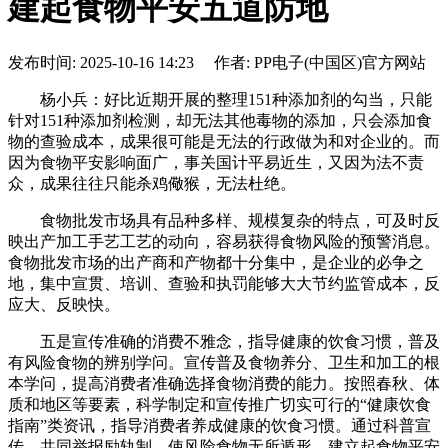
建起食物平安五道防地
发布时间: 2025-10-16 14:23 作者: PP电子(中国区)官方网站
杨小兵：好比近期开展的整理151种添加剂的勾当，只能
针对151种添加剂检测，却无法其他毒物的添加，只会添加食
物的查验成本，成果很可能是无法的行政做为和对企业的。而
因为食物平安影响面广，事关国计平易近生，又因为法不责
众，成果往往只能杀鸡儆猴，无法杜绝。
食物批发市场具有品种多样、规模复杂的特点，可及时反
映出产加工手艺工艺的动向，容易获得食物风险的预警消息。
食物批发市场的出产商和产物都十分集中，是企业的必争之
地，集中宣贯、培训、查验和执罚能够大大节约监管成本，反
应大、反映快。
五是宣传准确的消费不雅念，指导健康的饮食习惯，普及
有风险食物的辨别学问。宣传普及食物养分、卫生和加工的根
本学问，提高消费者准确选择食物消费的能力。按照春秋、体
质和地区等要素，科学制定和宣传推广切实可行的“健康饮食
指南”类资讯，指导消费者养成健康的饮食习惯。通过科普宣
传，共同举报励轨制，使风险食物无所遁形，建立起食物平安