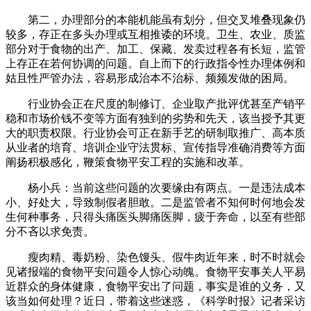
第二，办理部分的本能机能虽有划分，但交叉堆叠现象仍
较多，存正在多头办理或互相推诿的环境。卫生、农业、质监
部分对于食物的出产、加工、保藏、发卖过程各有长短，监管
上存正在若何协调的问题。自上而下的行政指令性办理体例和
姑且性严管办法，容易形成治本不治标、频频发做的困局。
行业协会正在尺度的制修订、企业取产批评优甚至产销平
稳和市场价钱不变等方面有独到的劣势和先天，该当授予其更
大的职责权限。行业协会可正在新手艺的研制取推广、高本质
从业者的培育、培训企业守法贯标、宣传指导准确消费等方面
阐扬积极感化，鞭策食物平安工程的实施和改革。
杨小兵：当前这些问题的次要缘由有两点。一是违法成本
小、好处大，导致制假者胆敢。二是监管者不知何时何地会发
生何种事务，只得头痛医头脚痛医脚，疲于奔命，以至有些部
分不吝以求免责。
瘦肉精、毒奶粉、染色馒头、假牛肉近年来，时不时就会
见诸报端的食物平安问题令人惊心动魄。食物平安事关人平易
近群众的身体健康，食物平安出了问题，事实是谁的义务，又
该当如何处理？近日，带着这些迷惑，《科学时报》记者采访