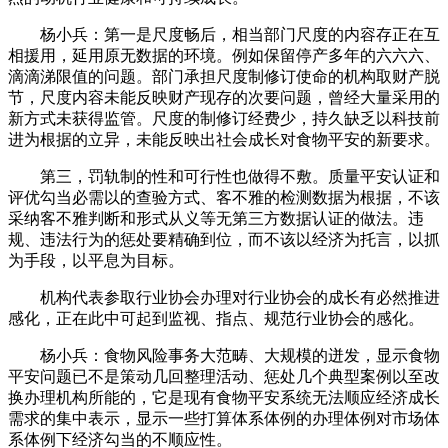
杨小兵：第一是尺度畅后，相当部门尺度的内容存正在互
相援用，延用原无数据的环境。例如保留停产多年的六六六、
滴滴涕限值的问题。部门承担尺度制修订使命的机构取财产脱
节，尺度内容未能反映财产现存的次要问题，曾经大量采用的
新方式未获得监管。尺度的制修订经费少，持久缺乏以科技前
进为根据的立异，未能反映出社会成长对食物平安的新要求。
第三，罚轨制的性和可行性也做得不敷。质量平安认证和
评优勾当必需以的查验方式、客不雅的检测数据为根据，不该
采纳客不雅判断和形式从义等无第三方数据认证的做法。违
规、违法行为的惩处要精确到位，而不该以经济为托言，以抓
为手段，以平息为目标。
机构代表参取行业协会办理对行业协会的成长有必然推进
感化，正在此中可起到监视、指点、规范行业协会的感化。
杨小兵：食物风险事务大范畴、大规模的迸发，显示食物
平安问题已不是策动几回整理活动、惩处几个典型案例以至改
换办理机构所能的，它是现有食物平安系统无法顺应经济成长
需求的集中表示，显示一些打算体系体例的办理体例对市场体
系体例下经济勾当的不顺应性。