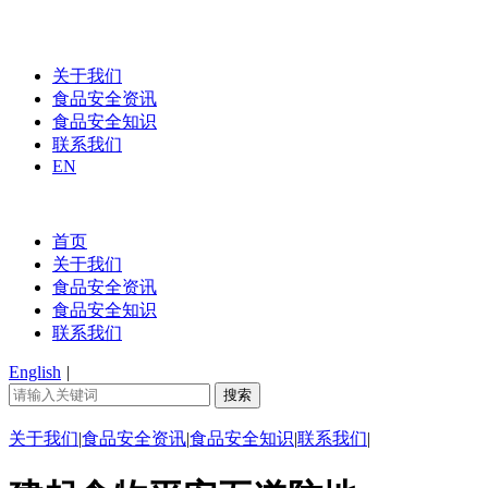
关于我们
食品安全资讯
食品安全知识
联系我们
EN
首页
关于我们
食品安全资讯
食品安全知识
联系我们
English
|
关于我们
|
食品安全资讯
|
食品安全知识
|
联系我们
|