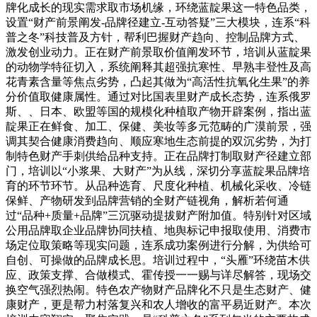
牌化成长的现实需求取市场机缘，环绕蓝靛果这一特色品类，
设置“财产前景阐发-品牌径建立-互动答疑”三大模块，连系“科
普之冬”科技普及方针，帮利巴握财产趋向、控制品牌方式、
激发创业动力。正在财产前景取价值阐发环节，培训从蓝靛果
的动物学特征切入，系统阐释其超强抗寒性、早熟丰登性及高
花青素含量等焦点劣势，凸起其做为“高活性抗氧化生果”的养
分价值取健康属性。通过对比国表里财产成长态势，连系俄罗
斯、、日本、欧盟等国的规模化种植取产物开辟案例，指出蓝
靛果正在鲜食、加工、保健、美妆等多元范畴的广漠前景，强
调其契合健康消费趋向、顺应寒地生态前提的双沉劣势，为打
制特色财产手刺供给品种支持。正在品牌打制取财产径建立部
门，培训以“小浆果、大财产”为从线，深切分享蓝靛果品牌培
育的环节环节。从品种选育、尺度化种植、机械化采收、冷链
保鲜、产物研发到品牌营销的全财产链视角，解析若何通
过“品种+质量+品牌”三沉驱动提拔财产附加值。特别针对区域
公用品牌取企业品牌协同扶植、地舆标记申报取使用、消费市
场定位取策略等现实问题，连系成功案例进行分解，为供给可
自创、可操做的品牌成长思。培训过程中，“头雁”环绕苗木供
应、政策支撑、合做模式、霍传授一一赐与详尽解答，现场交
换空气强烈热闹。特色农产物财产品牌化不只是生态财产、健
康财产，更是帮力村落复兴和农人增收的富平易近财产。本次