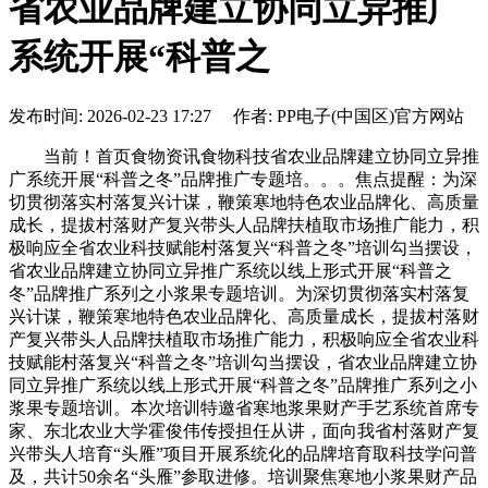
省农业品牌建立协同立异推广
系统开展“科普之
发布时间: 2026-02-23 17:27 作者: PP电子(中国区)官方网站
当前！首页食物资讯食物科技省农业品牌建立协同立异推
广系统开展“科普之冬”品牌推广专题培。。。焦点提醒：为深
切贯彻落实村落复兴计谋，鞭策寒地特色农业品牌化、高质量
成长，提拔村落财产复兴带头人品牌扶植取市场推广能力，积
极响应全省农业科技赋能村落复兴“科普之冬”培训勾当摆设，
省农业品牌建立协同立异推广系统以线上形式开展“科普之
冬”品牌推广系列之小浆果专题培训。为深切贯彻落实村落复
兴计谋，鞭策寒地特色农业品牌化、高质量成长，提拔村落财
产复兴带头人品牌扶植取市场推广能力，积极响应全省农业科
技赋能村落复兴“科普之冬”培训勾当摆设，省农业品牌建立协
同立异推广系统以线上形式开展“科普之冬”品牌推广系列之小
浆果专题培训。本次培训特邀省寒地浆果财产手艺系统首席专
家、东北农业大学霍俊伟传授担任从讲，面向我省村落财产复
兴带头人培育“头雁”项目开展系统化的品牌培育取科技学问普
及，共计50余名“头雁”参取进修。培训聚焦寒地小浆果财产品