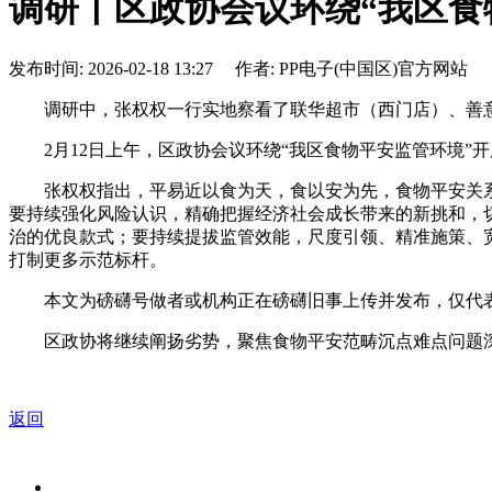
调研丨区政协会议环绕“我区食
发布时间: 2026-02-18 13:27 作者: PP电子(中国区)官方网站
调研中，张权权一行实地察看了联华超市（西门店）、善意
2月12日上午，区政协会议环绕“我区食物平安监管环境”
张权权指出，平易近以食为天，食以安为先，食物平安关系
要持续强化风险认识，精确把握经济社会成长带来的新挑和，
治的优良款式；要持续提拔监管效能，尺度引领、精准施策、
打制更多示范标杆。
本文为磅礴号做者或机构正在磅礴旧事上传并发布，仅代表
区政协将继续阐扬劣势，聚焦食物平安范畴沉点难点问题深
返回
关于我们