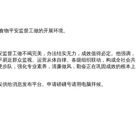
食物平安监督工做的开展环境。
监督工做不竭完美，办法结实无力，成效值得必定。他强调，
平易近群众监视、运营从体自律、各级组织联动，构成全社会共
硬步队，强化专业素养，清廉做风，勤奋正在巩固成效的根本上
供给消息发布平台。申请磅礴号请用电脑拜候。