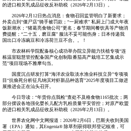
的进口相关乳成品征收反补助税（2026年2月13日）。
2026年2月12日热点消息：食物召回监管明白了新要求；
外卖点到“僵尸店”骑手被罚款；“一厨难求” 私厨上门成大年夜
饭新潮水；“猪葛亮食物公司”更名；春节期间餐饮具等产物消
费提醒；“二十五，磨豆腐” 服法不妥可能伤身；日本传递我
国出口冷冻豌豆和冷冻荷兰豆不合。。！
市农林科学院配备核心成功举办院立异能力扶植专项“连
栋温室聪慧管控配备国产化创制取番茄高产栽培工艺集成示
范”项目现场不雅摩勾当。
国度沉点研发打算“海洋农业取淡水渔业科技立异”专项项
目“抗偷死分析征凡纳滨对虾新品种选育”2025年度项目工做进
展推进会正在汕头召开。
今日导读：“年货你点我检”查处不及格食物1165批次；两
部分摆设各地强化婴长儿配方乳粉质量平安管控；对原产欧盟
的进口相关乳成品征收反补助税（2026年2月13日）。
世界农化网中文网报道：2026年2月6日，巴斯夫收到美国
署（EPA）通知，其Engenia® 除草剂获得联邦登记核准，可