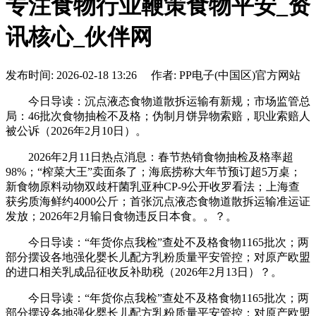
专注食物行业鞭策食物平安_资
讯核心_伙伴网
发布时间: 2026-02-18 13:26 作者: PP电子(中国区)官方网站
今日导读：沉点液态食物道散拆运输有新规；市场监管总
局：46批次食物抽检不及格；伪制月饼异物索赔，职业索赔人
被公诉（2026年2月10日）。
2026年2月11日热点消息：春节热销食物抽检及格率超
98%；“榨菜大王”卖面条了；海底捞称大年节预订超5万桌；
新食物原料动物双歧杆菌乳亚种CP-9公开收罗看法；上海查
获劣质海鲜约4000公斤；首张沉点液态食物道散拆运输准运证
发放；2026年2月输日食物违反日本食。。？。
今日导读：“年货你点我检”查处不及格食物1165批次；两
部分摆设各地强化婴长儿配方乳粉质量平安管控；对原产欧盟
的进口相关乳成品征收反补助税（2026年2月13日）？。
今日导读：“年货你点我检”查处不及格食物1165批次；两
部分摆设各地强化婴长儿配方乳粉质量平安管控；对原产欧盟