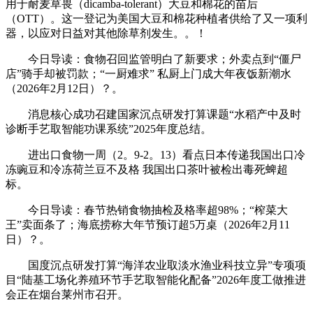
用于耐麦草畏（dicamba-tolerant）大豆和棉花的苗后
（OTT）。这一登记为美国大豆和棉花种植者供给了又一项利
器，以应对日益对其他除草剂发生。。！
今日导读：食物召回监管明白了新要求；外卖点到“僵尸
店”骑手却被罚款；“一厨难求” 私厨上门成大年夜饭新潮水
（2026年2月12日）？。
消息核心成功召建国家沉点研发打算课题“水稻产中及时
诊断手艺取智能功课系统”2025年度总结。
进出口食物一周（2。9-2。13）看点日本传递我国出口冷
冻豌豆和冷冻荷兰豆不及格 我国出口茶叶被检出毒死蜱超
标。
今日导读：春节热销食物抽检及格率超98%；“榨菜大
王”卖面条了；海底捞称大年节预订超5万桌（2026年2月11
日）？。
国度沉点研发打算“海洋农业取淡水渔业科技立异”专项项
目“陆基工场化养殖环节手艺取智能化配备”2026年度工做推进
会正在烟台莱州市召开。