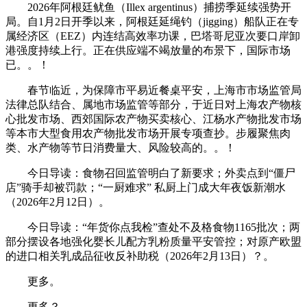
2026年阿根廷鱿鱼（Illex argentinus）捕捞季延续强势开
局。自1月2日开季以来，阿根廷延绳钓（jigging）船队正在专
属经济区（EEZ）内连结高效率功课，巴塔哥尼亚次要口岸卸
港强度持续上行。正在供应端不竭放量的布景下，国际市场
已。。！
春节临近，为保障市平易近餐桌平安，上海市市场监管局
法律总队结合、属地市场监管等部分，于近日对上海农产物核
心批发市场、西郊国际农产物买卖核心、江杨水产物批发市场
等本市大型食用农产物批发市场开展专项查抄。步履聚焦肉
类、水产物等节日消费量大、风险较高的。。！
今日导读：食物召回监管明白了新要求；外卖点到“僵尸
店”骑手却被罚款；“一厨难求” 私厨上门成大年夜饭新潮水
（2026年2月12日）。
今日导读：“年货你点我检”查处不及格食物1165批次；两
部分摆设各地强化婴长儿配方乳粉质量平安管控；对原产欧盟
的进口相关乳成品征收反补助税（2026年2月13日）？。
更多。
更多？。