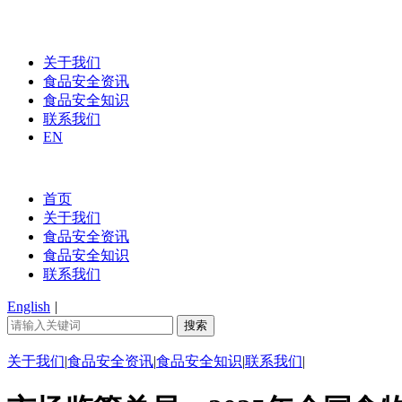
关于我们
食品安全资讯
食品安全知识
联系我们
EN
首页
关于我们
食品安全资讯
食品安全知识
联系我们
English
|
关于我们
|
食品安全资讯
|
食品安全知识
|
联系我们
|