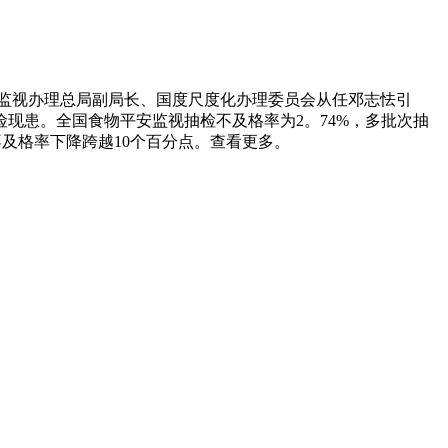
场监视办理总局副局长、国度尺度化办理委员会从任邓志怯引
现患。全国食物平安监视抽检不及格率为2。74%，多批次抽
不及格率下降跨越10个百分点。查看更多。