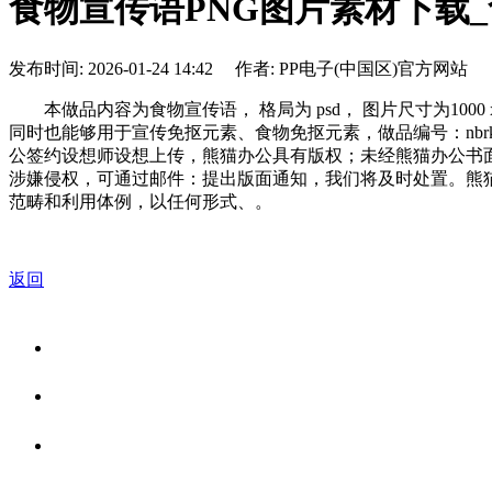
食物宣传语PNG图片素材下载_
发布时间: 2026-01-24 14:42 作者: PP电子(中国区)官方网站
本做品内容为食物宣传语， 格局为 psd， 图片尺寸为100
同时也能够用于宣传免抠元素、食物免抠元素，做品编号：nbrkgj
公签约设想师设想上传，熊猫办公具有版权；未经熊猫办公书
涉嫌侵权，可通过邮件：提出版面通知，我们将及时处置。熊
范畴和利用体例，以任何形式、。
返回
关于我们
食品安全资讯
食品安全知识