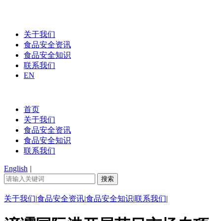
关于我们
食品安全资讯
食品安全知识
联系我们
EN
首页
关于我们
食品安全资讯
食品安全知识
联系我们
English
|
关于我们
|
食品安全资讯
|
食品安全知识
|
联系我们
|